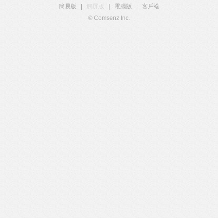
簡易版
|
觸屏版
|
電腦版
|
客戶端
© Comsenz Inc.