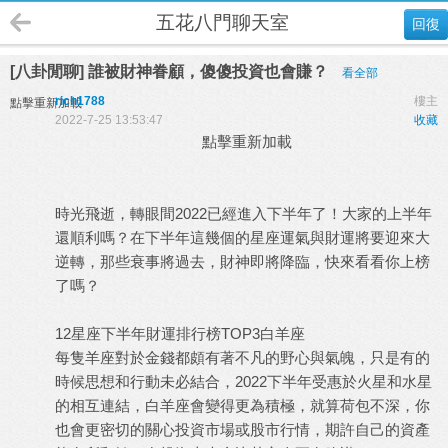
五花八門聊天室
回復
[八卦閒聊] 誰被財神眷顧，傻傻投資也會賺？
看全部
rich1788
樓主
點擊重新加載
2022-7-25 13:53:47
收藏
點擊重新加載
時光飛逝，轉眼間2022已經進入下半年了！大家的上半年
還順利嗎？在下半年這幾個的星座運氣與財運將要迎來大
逆轉，那些衰事將過去，財神即將降臨，快來看看你上榜
了嗎？
12星座下半年財運排行榜TOP3白羊座
每隻羊座對於金錢都頗有著不凡的野心與氣魄，只是有的
時候思想和行動未必結合，2022下半年受惠於火星和水星
的相互連結，白羊座會變得更為積極，就算荷包不深，你
也會更密切的關心投資市場或股市行情，期許自己的資產