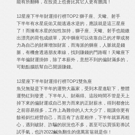
能有所翻轉，在投資上也會比其它人更有膽識！
12星座下半年財運排行榜TOP2 獅子座、天蠍、射手
下半年有水星庇佑又能逃過水逆的，應該就是這三星座
了！而擁有水星的知性加持，獅子座、天蠍、射手也能繳
出漂亮的荷包成績單，其中獅座可以依靠自己的才華或努
力為自己的財庫增加財富，而海派的獅座，人脈就是錢
脈，有機會透過朋友牽線，找到賺錢的門路喔！天蠍座下
半年偏財運掛帥，除了本薪外，意想不到的偏財滿多的，
可動點腦筋幫自己開源賺錢。
12星座下半年財運排行榜TOP1雙魚座
魚兒無疑是下半年的運勢大贏家，受到木星進駐下，整體
運勢紅到發燙，下半年人、財兩得。這段時間不管是天上
掉下來的偏財運或自己努力而來的正財薪水，得到都會比
之前容易很多，工作上為難你的人大大少了，能讓你更有
餘裕斜扛經營自己，而且有了吉星相伴，下半年就算再粗
心，遇到破財、詐騙的狀況也不多，甚至可以買張彩券試
試手氣，也許2022鹹魚翻生的億萬富翁就是你！