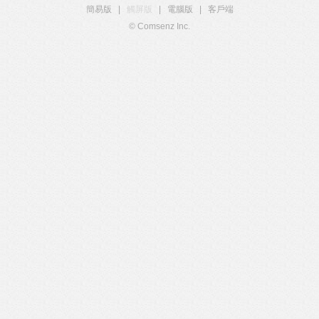
簡易版
|
觸屏版
|
電腦版
|
客戶端
© Comsenz Inc.