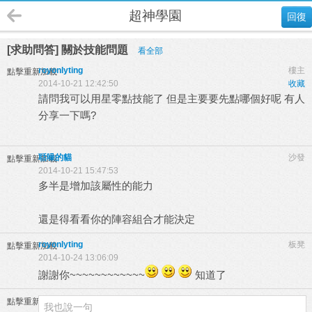
超神學園
回復
[求助問答] 關於技能問題
看全部
royonlyting
樓主
點擊重新加載
2014-10-21 12:42:50
收藏
請問我可以用星零點技能了 但是主要要先點哪個好呢 有人
分享一下嗎?
聒噪的貓
沙發
點擊重新加載
2014-10-21 15:47:53
多半是增加該屬性的能力
還是得看看你的陣容組合才能決定
royonlyting
板凳
點擊重新加載
2014-10-24 13:06:09
謝謝你~~~~~~~~~~~~
知道了
點擊重新加載