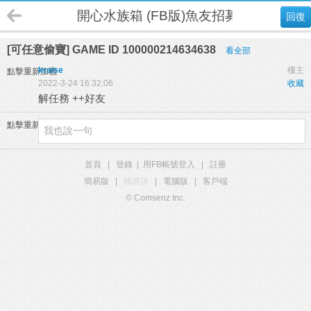
開心水族箱 (FB版)魚友招募
回復
[可任意偷寶] GAME ID 100000214634638
看全部
kraise
樓主
點擊重新加載
2022-3-24 16:32:06
收藏
解任務 ++好友
點擊重新加載
首頁
|
登錄
|
用FB帳號登入
|
註冊
簡易版
|
觸屏版
|
電腦版
|
客戶端
© Comsenz Inc.