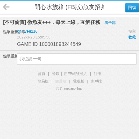
開心水族箱 (FB版)魚友招募
回復
[不可偷寶] 微魚友+++，每天上線，互解任務
看全部
chinyen126
樓主
點擊重新加載
2022-3-23 15:05:58
收藏
GAME ID 100001898244549
點擊重新加載
首頁
|
登錄
|
用FB帳號登入
|
註冊
簡易版
|
觸屏版
|
電腦版
|
客戶端
© Comsenz Inc.