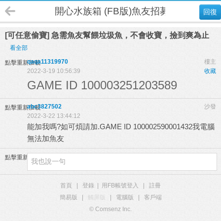
開心水族箱 (FB版)魚友招募
回復
[可任意偷寶] 急需魚友幫餵垃圾魚，不會收寶，撿到爽為止
看全部
qaqa11319970
樓主
點擊重新加載
2022-3-19 10:56:39
收藏
GAME ID 100003251203589
abc3827502
沙發
點擊重新加載
2022-3-22 13:44:12
能加我嗎?如可煩請加.GAME ID 100002590001432我電腦
無法加魚友
點擊重新加載
首頁
|
登錄
|
用FB帳號登入
|
註冊
簡易版
|
觸屏版
|
電腦版
|
客戶端
© Comsenz Inc.