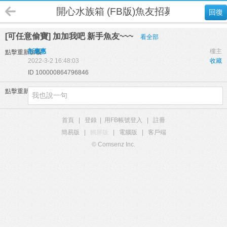
開心水族箱 (FB版)魚友招募
回復
[可任意偷寶] 加加我吧 新手魚友~~~
看全部
彭惠惠
樓主
點擊重新加載
2022-3-2 16:48:03
收藏
ID 100000864796846
點擊重新加載
首頁
|
登錄
|
用FB帳號登入
|
註冊
簡易版
|
觸屏版
|
電腦版
|
客戶端
© Comsenz Inc.