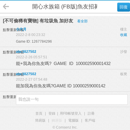
開心水族箱 (FB版)魚友招募
回復
[不可偷稀有寶物] 有垃圾魚 加好友
看全部
小六月
樓主
點擊重新加載
2022-2-8 00:23:32
收藏
Game ID: 1267784296
abc3827502
沙發
點擊重新加載
2022-2-26 05:57:51
能+我為你魚友嗎? GAME ID 100002590001432
abc3827502
板凳
點擊重新加載
2022-2-27 07:54:48
能加我為你魚友嗎?GAME ID 10000259000142
點擊重新加載
首頁
|
登錄
|
用FB帳號登入
|
註冊
簡易版
|
觸屏版
|
電腦版
|
客戶端
© Comsenz Inc.