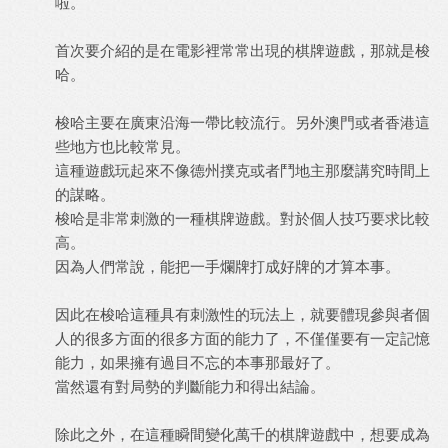
啦。
首次要介紹的是在電影裡常常出現的棋牌遊戲，那就是梭
哈。
梭哈主要在廣東沿海一帶比較流行。另外澳門或者香港這
些地方也比較常見。
這種遊戲玩起來不像德州撲克或者鬥地主那麼講究時間上
的謀略。
梭哈是非常刺激的一種棋牌遊戲。對於個人技巧要求比較
高。
因為人們常說，能把一手爛牌打成好牌的才算本事。
因此在梭哈這種具有刺激性的玩法上，就要體現參與者個
人的很多方面的很多方面的能力了，不僅僅要有一定記憶
能力，如果擁有過目不忘的本事那最好了。
當然還有對局勢的判斷能力和得出結論。
除此之外，在這種瞬間變化萬千的棋牌遊戲中，想要成為