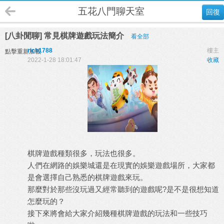
五花八門聊天室
回復
[八卦閒聊] 常見棋牌遊戲玩法簡介
看全部
rich1788
樓主
點擊重新加載
2022-1-28 18:01:47
收藏
棋牌遊戲種類很多，玩法也很多。
人們在網路的娛樂城還是在現實的娛樂遊戲場所，大家都
是會選擇自己熟悉的棋牌遊戲來玩。
那麼對於那些沒玩過又經常聽到的遊戲呢?是不是很想知道
怎麼玩的？
接下來將會給大家介紹幾種棋牌遊戲的玩法和一些技巧