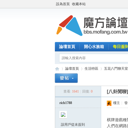
設為首頁
收藏本站
論壇首頁
開心水族箱
每日簽
論壇首頁
生活特區
五花八門聊天室
[八卦閒聊
查看:
1641
|
回復:
0
魔
»
›
›
rich1788
樓主
|
發表
棋牌遊戲種
該用戶從未簽到
人們在網路