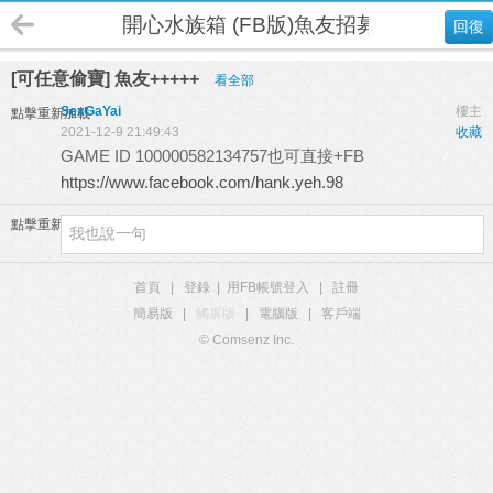
開心水族箱 (FB版)魚友招募
回復
[可任意偷寶] 魚友+++++
看全部
SexGaYai
樓主
點擊重新加載
2021-12-9 21:49:43
收藏
GAME ID 100000582134757
也可直接+FB
https://www.facebook.com/hank.yeh.98
點擊重新加載
首頁
|
登錄
|
用FB帳號登入
|
註冊
簡易版
|
觸屏版
|
電腦版
|
客戶端
© Comsenz Inc.