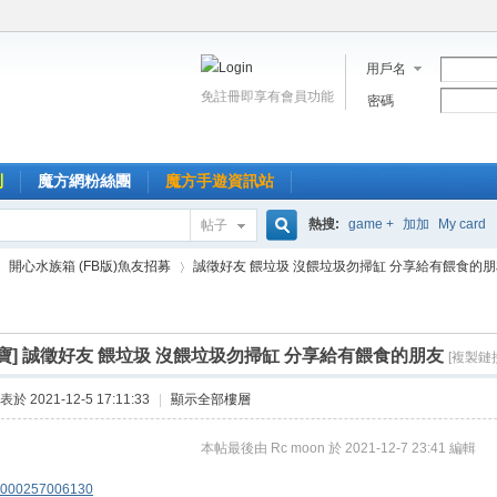
用戶名
免註冊即享有會員功能
密碼
到
魔方網粉絲團
魔方手遊資訊站
熱搜:
game +
加加
My card
帖子
搜
開心水族箱 (FB版)魚友招募
誠徵好友 餵垃圾 沒餵垃圾勿掃缸 分享給有餵食的朋友 
索
寶]
誠徵好友 餵垃圾 沒餵垃圾勿掃缸 分享給有餵食的朋友
[複製鏈
›
表於 2021-12-5 17:11:33
|
顯示全部樓層
本帖最後由 Rc moon 於 2021-12-7 23:41 編輯
000257006130