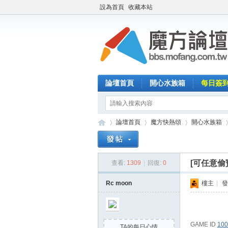
設為首頁
收藏本站
論壇首頁
開心水族箱
每日簽
論壇首頁
魔方快熱頌
開心水族箱
[可任意偷
查看:
1309
|
回復:
0
魔
»
›
›
›
Rc moon
樓主
|
發
GAME ID
100
TA的每日心情