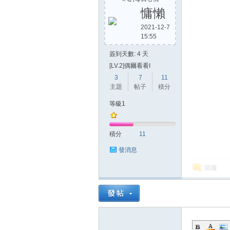
慵懶
2021-12-7
15:55
方
簽到天數: 4 天
[LV.2]偶爾看看I
3
7
11
主題
帖子
積分
等級1
積分
11
網
發消息
回復