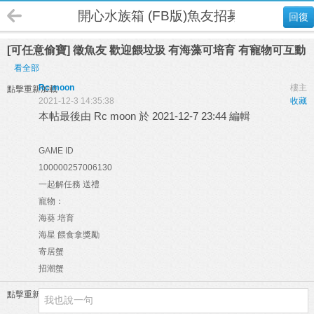
開心水族箱 (FB版)魚友招募
回復
[可任意偷寶] 徵魚友 歡迎餵垃圾 有海藻可培育 有寵物可互動
看全部
Rc moon
樓主
點擊重新加載
2021-12-3 14:35:38
收藏
本帖最後由 Rc moon 於 2021-12-7 23:44 編輯
GAME ID
100000257006130
一起解任務 送禮
寵物：
海葵 培育
海星 餵食拿獎勵
寄居蟹
招潮蟹
點擊重新加載