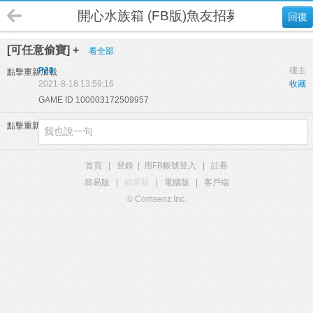
開心水族箱 (FB版)魚友招募
回復
[可任意偷寶] +
看全部
P20
樓主
點擊重新加載
2021-8-18 13:59:16
收藏
GAME ID 100003172509957
點擊重新加載
首頁
|
登錄
|
用FB帳號登入
|
註冊
簡易版
|
觸屏版
|
電腦版
|
客戶端
© Comsenz Inc.