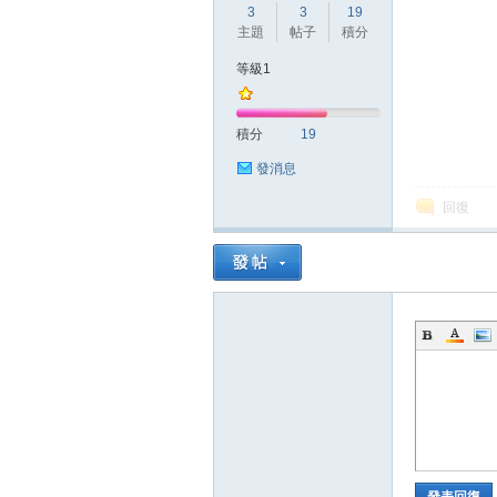
3
3
19
主題
帖子
積分
等級1
方
積分
19
發消息
回復
網
發表回復