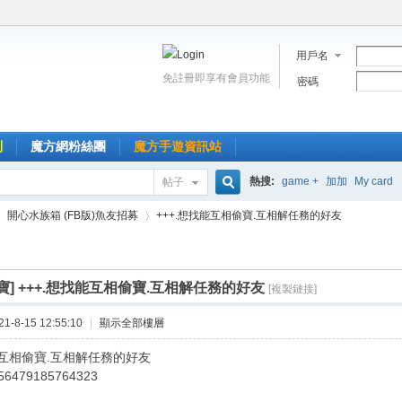
用戶名
免註冊即享有會員功能
密碼
到
魔方網粉絲團
魔方手遊資訊站
熱搜:
game +
加加
My card
帖子
搜
開心水族箱 (FB版)魚友招募
+++.想找能互相偷寶.互相解任務的好友
索
寶]
+++.想找能互相偷寶.互相解任務的好友
[複製鏈接]
›
-8-15 12:55:10
|
顯示全部樓層
能互相偷寶.互相解任務的好友
56479185764323