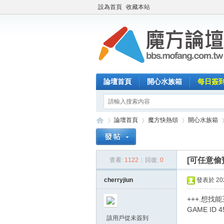
設為首頁
收藏本站
論壇首頁
開心水族箱
每日簽
論壇首頁
魔方快熱頌
開心水族箱
[可任意偷
查看:
1122
|
回復:
0
魔
»
›
›
›
cherryjiun
發表於 2021
+++.想找
GAME ID 4
該用戶從未簽到