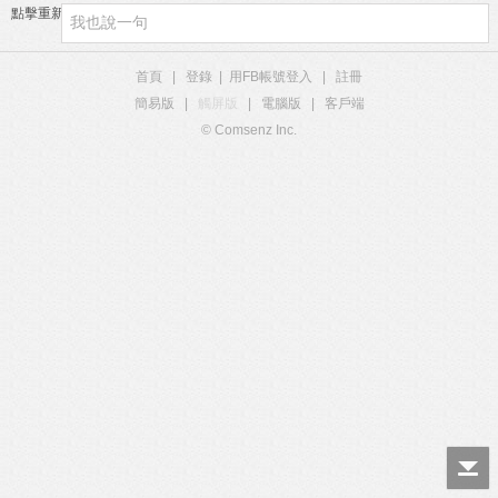
點擊重新加載
首頁
|
登錄
|
用FB帳號登入
|
註冊
簡易版
|
觸屏版
|
電腦版
|
客戶端
© Comsenz Inc.