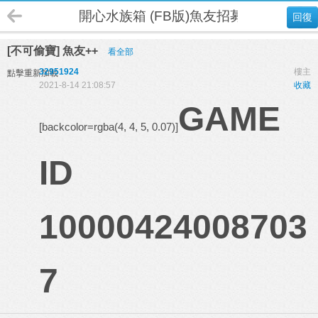
開心水族箱 (FB版)魚友招募
回復
[不可偷寶] 魚友++
看全部
32951924
樓主
點擊重新加載
2021-8-14 21:08:57
收藏
GAME
[backcolor=rgba(4, 4, 5, 0.07)]
ID
10000424008703
7