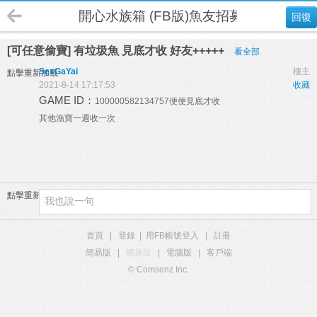
開心水族箱 (FB版)魚友招募
回復
[可任意偷寶] 有垃圾魚 見底才收 好友+++++
看全部
SexGaYai
樓主
點擊重新加載
2021-8-14 17:17:53
收藏
GAME ID：
100000582134757
便便見底才收
其他漁寶一週收一次
點擊重新加載
首頁
|
登錄
|
用FB帳號登入
|
註冊
簡易版
|
觸屏版
|
電腦版
|
客戶端
© Comsenz Inc.