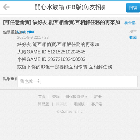
開心水族箱 (FB版)魚友招募
回復
[可任意偷寶] 缺好友.能互相偷寶.互相解任務的再來加
看全部
cherryjiun
樓主
點擊重新加載
2021-8-9 22:17:23
收藏
缺好友.能互相偷寶.互相解任務的再來加
大帳GAME ID 512152510204545
小帳GAME ID 293721692490503
或留下你的ID但一定要能互相偷寶.互相解任務
點擊重新加載
首頁
|
登錄
|
用FB帳號登入
|
註冊
簡易版
|
觸屏版
|
電腦版
|
客戶端
© Comsenz Inc.