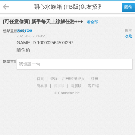
開心水族箱 (FB版)魚友招募
回復
[可任意偷寶] 新手每天上線解任務+++
看全部
porostop
樓主
點擊重新加載
2021-8-8 23:49:21
收藏
GAME ID 100002564574297
隨你偷
點擊重新加載
首頁
|
登錄
|
用FB帳號登入
|
註冊
簡易版
|
觸屏版
|
電腦版
|
客戶端
© Comsenz Inc.