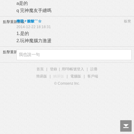
a是的
q 完神魔友手纏嗎
檸萌〃酸酸﹋☆
板凳
點擊重新加載
2014-12-22 18:18:31
1.是的
2.玩神魔腦力激盪
點擊重新加載
首頁
|
登錄
|
用FB帳號登入
|
註冊
簡易版
|
觸屏版
|
電腦版
|
客戶端
© Comsenz Inc.