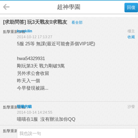
超神學園
回復
[求助問答] 玩3天戰友0求戰友
看全部
kurakilin
樓主
點擊重新加載
2014-10-12 17:13:27
收藏
5服 25等 無課(最近可能會弄個VIP1吧)
hwa54329931
剛玩第3天 戰力剛破9萬
另外求公會收留
昨天入一個
今早發現被踢...
聒噪的貓
沙發
點擊重新加載
2014-10-14 14:24:55
喵喵在1服 沒有辦法加你QQ
點擊重新加載