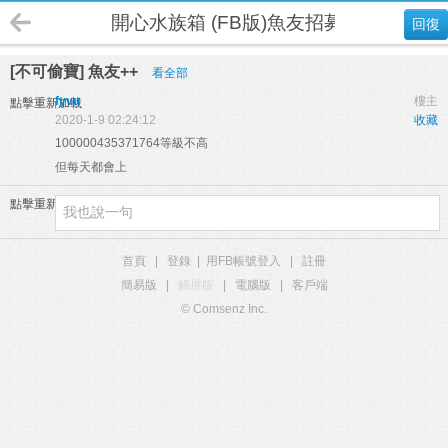
開心水族箱 (FB版)魚友招募
回復
[不可偷寶] 魚友++
看全部
fyvu
樓主
點擊重新加載
2020-1-9 02:24:12
收藏
100000435371764
等級不高
但每天都會上
點擊重新加載
首頁
|
登錄
|
用FB帳號登入
|
註冊
簡易版
|
觸屏版
|
電腦版
|
客戶端
© Comsenz Inc.