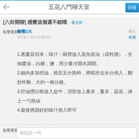
五花八門聊天室
回復
[八卦閒聊] 感覺這個還不錯哦
看全部
臺灣弘化
樓主
點擊重新加載
2019-7-24 10:08:02
收藏
1.蔥薑蒜切末；味汁：碗裡放入蒸魚豉油（或料酒），生
抽醬油，白糖，鹽，用少量冷開水調開。
2.鍋內多加些油，燒至五分熟時，將蝦控去水分倒入，翻
炒炸酥。大約一兩分鐘。
3.控油撈出蝦放入盆中，頂部放上蔥末，薑末，蒜泥，淋
上一勺熱油
4.最後將調好的味汁倒入即可
點擊重新加載