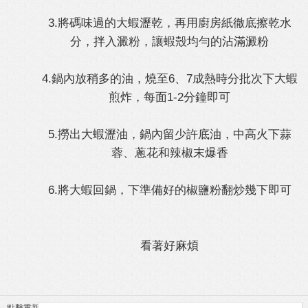
3.將碼味過的大蝦瀝乾，再用廚房紙徹底擦乾水
分，拌入澱粉，讓蝦殼均勻的沾滿澱粉
4.鍋內放稍多的油，燒至6、7成熱時分批次下大蝦
煎炸，每面1-2分鐘即可
5.撈出大蝦瀝油，鍋內留少許底油，中高火下蒜
蓉、蔥花和辣椒末爆香
6.將大蝦回鍋，下準備好的椒鹽粉翻炒幾下即可
看著好麻煩
點擊重新加載