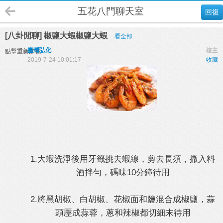
五花八門聊天室
回復
[八卦閒聊] 椒鹽大蝦椒鹽大蝦
看全部
臺灣弘化
樓主
點擊重新加載
2019-7-24 10:01:17
收藏
1.大蝦洗淨後用牙籤挑去蝦線，剪去長須，撒入料
酒拌勻，碼味10分鐘待用
2.將黑胡椒、白胡椒、花椒面和鹽混合成椒鹽，蒜
頭壓成蒜蓉，蔥和辣椒都切細末待用