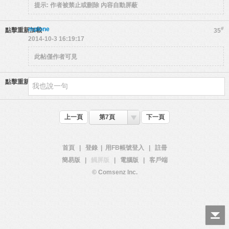
提示:
作者被禁止或刪除 內容自動屏蔽
mplone
#
點擊重新加載
35
2014-10-3 16:19:17
此帖僅作者可見
點擊重新加載
上一頁
第7頁
下一頁
首頁
|
登錄
|
用FB帳號登入
|
註冊
簡易版
|
觸屏版
|
電腦版
|
客戶端
© Comsenz Inc.