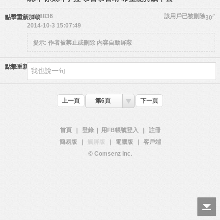
t5368836
該用戶已被刪除
#
點擊重新加載
30
2014-10-3 15:07:49
提示:
作者被禁止或刪除 內容自動屏蔽
點擊重新加載
上一頁
第6頁
下一頁
首頁
|
登錄
|
用FB帳號登入
|
註冊
簡易版
|
觸屏版
|
電腦版
|
客戶端
© Comsenz Inc.