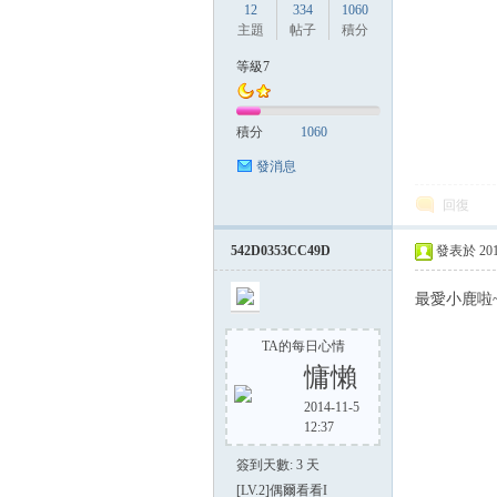
12
334
1060
主題
帖子
積分
等級7
積分
1060
發消息
回復
542D0353CC49D
發表於 2014-
最愛小鹿啦~
TA的每日心情
慵懶
2014-11-5
12:37
簽到天數: 3 天
[LV.2]偶爾看看I