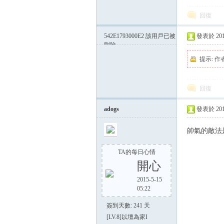
回復
542E1793000E2
該用戶已被
發表於 2014-
刪除
提示:
作
回復
adogs
發表於 2014-
帥氣的敵法
TA的每日心情
開心
2015-5-15
05:22
簽到天數: 241 天
[LV.8]以壇為家I