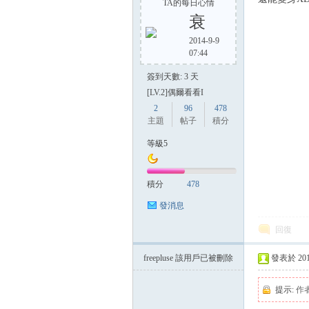
TA的每日心情
衰
2014-9-9
07:44
簽到天數: 3 天
[LV.2]偶爾看看I
2
96
478
主題
帖子
積分
等級5
積分
478
發消息
回復
freepluse
該用戶已被刪除
發表於 2014-
提示:
作