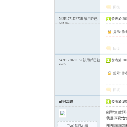
回復
542E1771DF73B
該用戶已
發表於 2014-
被刪除
提示:
作
回復
542E17502FC57
該用戶已被
發表於 2014-
刪除
提示:
作
回復
n8702028
發表於 2014-
劍聖無敵阿~
我最喜歡女(
謝謝喵喵加
TA的每日心情