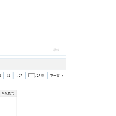
舉報
1
12
... 27
/ 27 頁
下一頁
高級模式