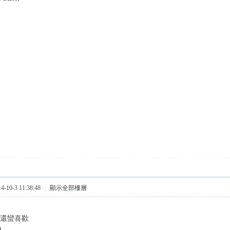
10-3 11:38:48
|
顯示全部樓層
我還蠻喜歡
D