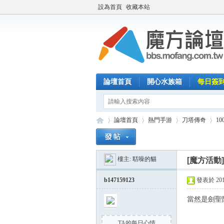
設為首頁
收藏本站
論壇首頁
開心水族箱
每日簽
論壇首頁
熱門手游
刀塔傳奇
1
樓主:
聒噪的貓
[魔方活動
魔
»
›
›
›
b147159123
發表於 2014-
當然是劍聖阿
TA的每日心情