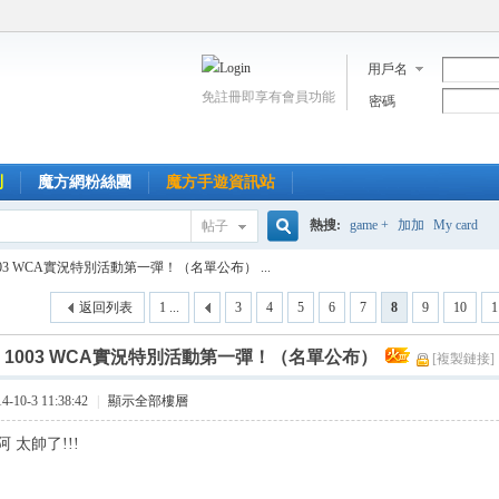
用戶名
免註冊即享有會員功能
密碼
到
魔方網粉絲團
魔方手遊資訊站
熱搜:
game +
加加
My card
帖子
搜
003 WCA實況特別活動第一彈！（名單公布） ...
返回列表
1 ...
3
4
5
6
7
8
9
10
1
索
]
1003 WCA實況特別活動第一彈！（名單公布）
[複製鏈接]
10-3 11:38:42
|
顯示全部樓層
 太帥了!!!