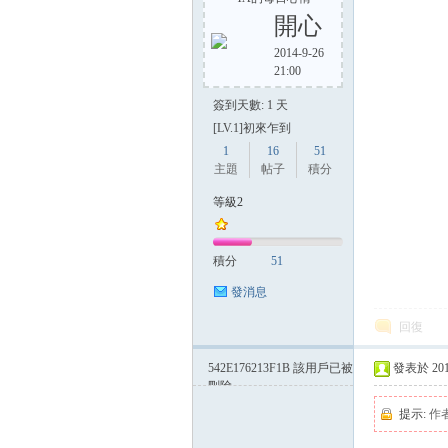
開心
2014-9-26
21:00
方
簽到天數: 1 天
[LV.1]初來乍到
1
16
51
主題
帖子
積分
等級2
積分
51
網
發消息
回復
542E176213F1B
該用戶已被
發表於 2014-
刪除
提示:
作