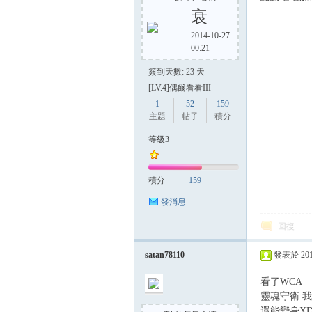
衰
2014-10-27
00:21
簽到天數: 23 天
[LV.4]偶爾看看III
1
52
159
主題
帖子
積分
等級3
積分
159
發消息
回復
satan78110
發表於 2014-
看了WCA
靈魂守衛 
還能變身X