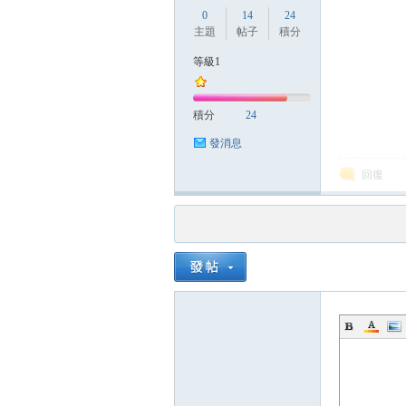
0
14
24
主題
帖子
積分
等級1
積分
24
發消息
回復