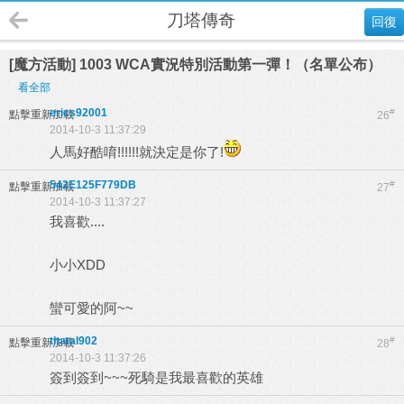
刀塔傳奇
回復
[魔方活動] 1003 WCA實況特別活動第一彈！（名單公布）
看全部
erics92001
#
點擊重新加載
26
2014-10-3 11:37:29
人馬好酷唷!!!!!!就決定是你了!
542E125F779DB
#
點擊重新加載
27
2014-10-3 11:37:27
我喜歡....
小小XDD
蠻可愛的阿~~
titatal902
#
點擊重新加載
28
2014-10-3 11:37:26
簽到簽到~~~死騎是我最喜歡的英雄