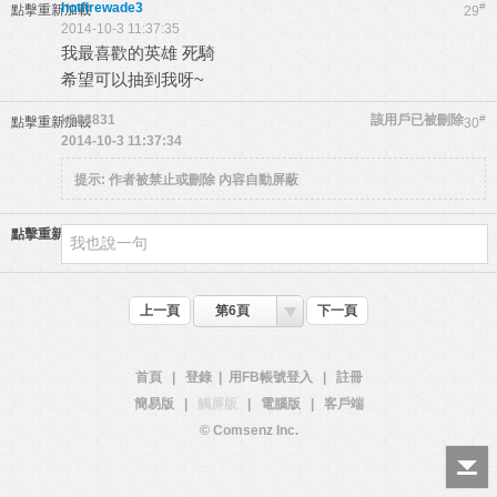
hotfirewade3
#
點擊重新加載
29
2014-10-3 11:37:35
我最喜歡的英雄 死騎
希望可以抽到我呀~
k888831
該用戶已被刪除
#
點擊重新加載
30
2014-10-3 11:37:34
提示:
作者被禁止或刪除 內容自動屏蔽
點擊重新加載
上一頁
第6頁
下一頁
首頁
|
登錄
|
用FB帳號登入
|
註冊
簡易版
|
觸屏版
|
電腦版
|
客戶端
© Comsenz Inc.