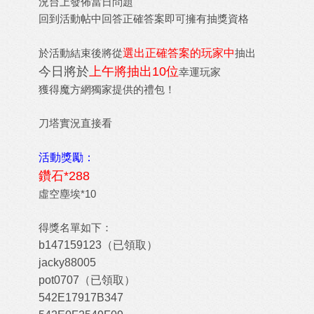
況台上發佈當日問題
回到活動帖中回答正確答案即可擁有抽獎資格
於活動結束後將從
選出正確答案的玩家中
抽出
今日將於
上午將抽出10位
幸運玩家
獲得魔方網獨家提供的禮包！
刀塔實況直接看
活動獎勵：
鑽石*288
虛空塵埃*10
得獎名單如下：
b147159123
（已領取）
jacky88005
pot0707
（已領取）
542E17917B347