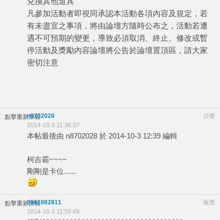
兌換其他道具
凡參加活動者即視同承認本活動各項內容及規定，若
有未盡宜之事項，將由論壇方隨時公布之，活動若遭
遇不可預期的變更，導致必須取消、終止、修改或暫
停活動及獎勵內容論壇將公告於論壇置頂區，請大家
密切注意
n8702028
沙發
點擊重新加載
2014-10-3 11:36:37
本帖最後由 n8702028 於 2014-10-3 12:39 編輯
柯吉霸~~~~
剛剛是卡位......
0961082811
板凳
點擊重新加載
2014-10-3 11:55:49