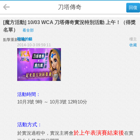
刀塔傳奇
回復
[魔方活動] 10/03 WCA 刀塔傳奇實況特別活動 上午！（得獎
名單）
看全部
聒噪的貓
樓主
點擊重新加載
2014-10-3 09:59:11
收藏
活動時間：
10月3號 9時 ～ 10月3號 12時10分
活動方式：
於上午表演賽結束後
於實況過程中，實況主將會
在實