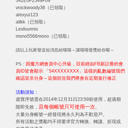
542E0F2549F09
vrockwoody36
（已領取）
alexyui123
attkk
（已領取）
Lesfourmis
mono5566mono
（已領取）
請以上玩家
發送短消息
給喵喵～讓喵喵發獎給你喔～
PS：
因魔方網會員中心升級，目前經由FB新註冊的會
員ID皆會顯示 「54XXXXXXXX」這樣的亂數編號
我們
確認並非分身～這個狀況我們將會在近期進行修正
活動須知：
虛寶序號需在2014年12月31日23:59前使用，超過期
且每個帳號只可使用一次
限即失效，
。
大量分身帳號一經發現將永久列為不歡迎戶。
所有活動之獎勵均不得要求官方轉換、轉讓、折現或