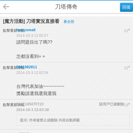
刀塔傳奇
回復
[魔方活動] 刀塔實況直接看
看全部
henrysmall
#
點擊重新加載
21
2014-10-3 12:00:57
請問題目出了嗎??
怎都沒看到= =
0961082811
#
點擊重新加載
22
2014-10-3 12:02:54
台灣代表加油~~~~~~~~
獎勵請選我選我選我
542E18507F723
該用戶已被刪除
#
點擊重新加載
23
2014-10-3 12:03:38
提示:
作者被禁止或刪除 內容自動屏蔽