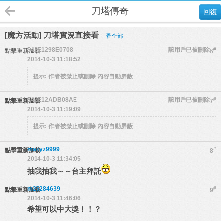
刀塔傳奇
回復
[魔方活動] 刀塔實況直接看
看全部
542E1298E0708
該用戶已被刪除
#
點擊重新加載
6
2014-10-3 11:18:52
提示:
作者被禁止或刪除 內容自動屏蔽
542E12ADB08AE
該用戶已被刪除
#
點擊重新加載
7
2014-10-3 11:19:09
提示:
作者被禁止或刪除 內容自動屏蔽
maxyz9999
#
點擊重新加載
8
2014-10-3 11:34:05
抽我抽我～～台主拜託
m25284639
#
點擊重新加載
9
2014-10-3 11:46:06
希望可以中大獎！！？