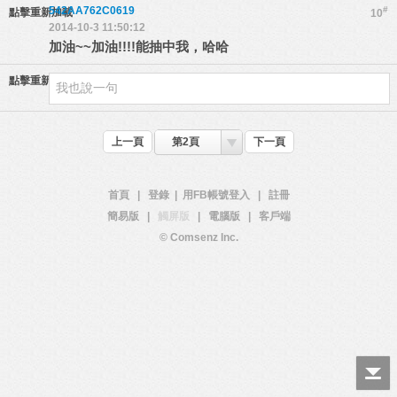
542AA762C0619
#
點擊重新加載
10
2014-10-3 11:50:12
加油~~加油!!!!能抽中我，哈哈
點擊重新加載
上一頁
第2頁
下一頁
首頁
|
登錄
|
用FB帳號登入
|
註冊
簡易版
|
觸屏版
|
電腦版
|
客戶端
© Comsenz Inc.