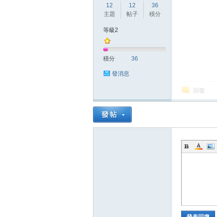
12
12
36
主題
帖子
積分
等級2
方
積分
36
發消息
回復
網
發表回復