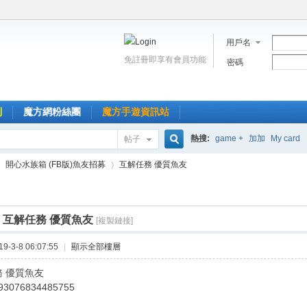
用戶名
免註冊即享有會員功能
密碼
到
魔方網粉絲團
魔方手遊資訊站
熱搜:
game +
加加
My card
帖子
搜
開心水族箱 (FB版)魚友招募
互解任務 優質魚友
索
]
互解任務 優質魚友
[複製鏈接]
›
-3-8 06:07:55
|
顯示全部樓層
務 優質魚友
93076834485755