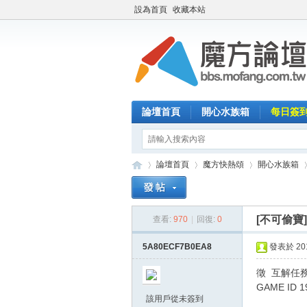
設為首頁
收藏本站
論壇首頁
開心水族箱
每日簽
論壇首頁
魔方快熱頌
開心水族箱
[不可偷寶
查看:
970
|
回復:
0
魔
»
›
›
›
5A80ECF7B0EA8
發表於 2019
徵 互解任
GAME ID 1
該用戶從未簽到