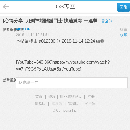
iOS專區
回復
[心得分享] 刀劍神域關鍵鬥士 快速練等 十連擊
看全部
a812336
樓主
點擊重新加載
2018-11-14 12:21:51
收藏
本帖最後由 a812336 於 2018-11-14 12:24 編輯
[YouTube=640,360]https://m.youtube.com/watch?
v=7nF9G9PxLAU&t=5s[/YouTube]
點擊重新加載
首頁
|
登錄
|
用FB帳號登入
|
註冊
簡易版
|
觸屏版
|
電腦版
|
客戶端
© Comsenz Inc.