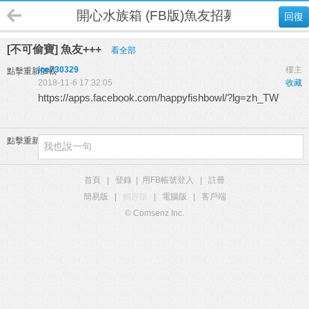
開心水族箱 (FB版)魚友招募
回復
[不可偷寶] 魚友+++
看全部
joe730329
樓主
點擊重新加載
2018-11-6 17:32:05
收藏
https://apps.facebook.com/happyfishbowl/?lg=zh_TW
點擊重新加載
首頁
|
登錄
|
用FB帳號登入
|
註冊
簡易版
|
觸屏版
|
電腦版
|
客戶端
© Comsenz Inc.