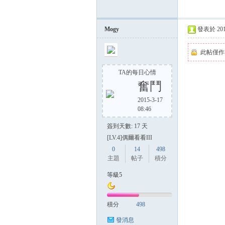
Mogy
發表於 2014-
方
此帖僅作
TA的每日心情
奮鬥
2015-3-17
08:46
簽到天數: 17 天
[LV.4]偶爾看看III
網
0
14
498
主題
帖子
積分
等級5
積分
498
發消息