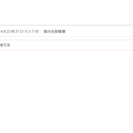
9-25 00:37:13
來自手機
|
顯示全部樓層
者可見