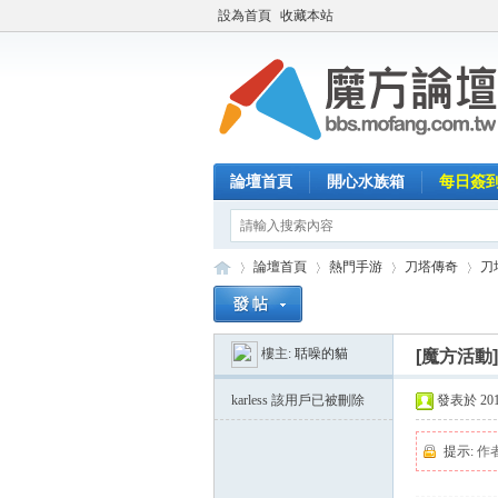
設為首頁
收藏本站
論壇首頁
開心水族箱
每日簽
論壇首頁
熱門手游
刀塔傳奇
刀
樓主:
聒噪的貓
[魔方活動
魔
»
›
›
›
karless
該用戶已被刪除
發表於 2014-
提示:
作