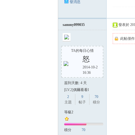
發消息
sammy099035
發表於 2014-
此帖僅作
TA的每日心情
怒
2014-10-2
16:36
簽到天數: 4 天
[LV.2]偶爾看看I
2
9
70
主題
帖子
積分
等級2
積分
70