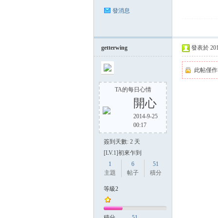
發消息
getterwing
發表於 2014-
此帖僅作
TA的每日心情
開心
2014-9-25
00:17
簽到天數: 2 天
[LV.1]初來乍到
1
6
51
主題
帖子
積分
等級2
積分
51