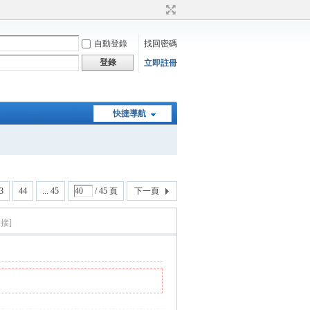
自動登錄
找回密碼
登錄
立即註冊
快捷導航
3
44
... 45
/ 45 頁
下一頁
接]