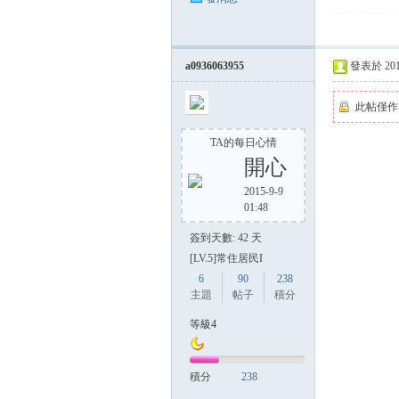
a0936063955
發表於 2014-
此帖僅作
TA的每日心情
開心
2015-9-9
01:48
簽到天數: 42 天
[LV.5]常住居民I
6
90
238
主題
帖子
積分
等級4
積分
238