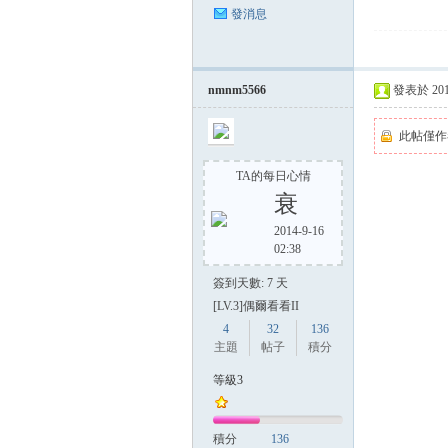
發消息
nmnm5566
發表於 2014-
此帖僅作
TA的每日心情
衰
2014-9-16
02:38
簽到天數: 7 天
[LV.3]偶爾看看II
4
32
136
主題
帖子
積分
等級3
積分
136