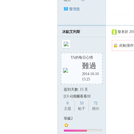
發消息
冰點艾利斯
發表於 2014-
此帖僅作
TA的每日心情
難過
2014-10-10
15:25
簽到天數: 15 天
[LV.4]偶爾看看III
0
53
72
主題
帖子
積分
等級2