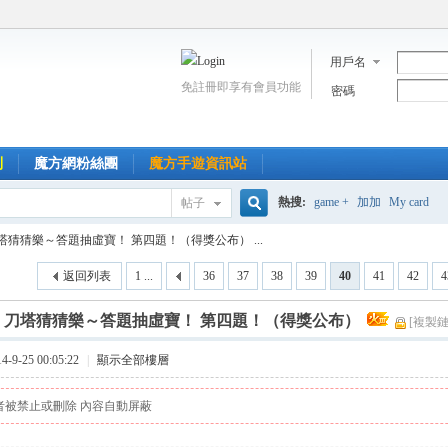
用戶名
免註冊即享有會員功能
密碼
到
魔方網粉絲團
魔方手遊資訊站
熱搜:
game +
加加
My card
帖子
搜
塔猜猜樂～答題抽虛寶！ 第四題！（得獎公布） ...
返回列表
1 ...
36
37
38
39
40
41
42
4
索
]
刀塔猜猜樂～答題抽虛寶！ 第四題！（得獎公布）
[複製鏈
9-25 00:05:22
|
顯示全部樓層
者被禁止或刪除 內容自動屏蔽