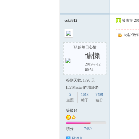
cck3312
發表於 2014-
此帖僅作
TA的每日心情
慵懶
2019-7-12
00:54
簽到天數: 1798 天
[LV.Master]伴壇終老
5
1618
7489
主題
帖子
積分
等級14
積分
7489
發消息