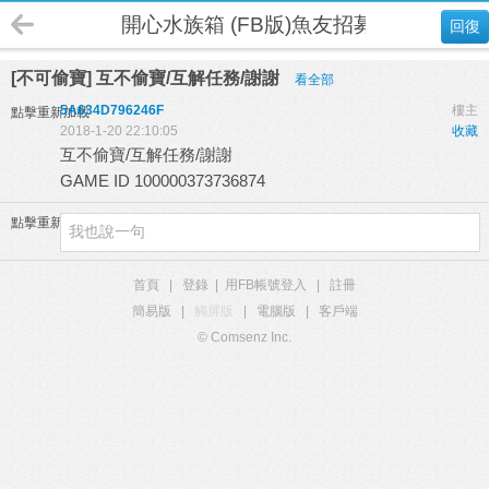
開心水族箱 (FB版)魚友招募
回復
[不可偷寶] 互不偷寶/互解任務/謝謝
看全部
5A634D796246F
樓主
點擊重新加載
2018-1-20 22:10:05
收藏
互不偷寶/互解任務/謝謝
GAME ID 100000373736874
點擊重新加載
首頁
|
登錄
|
用FB帳號登入
|
註冊
簡易版
|
觸屏版
|
電腦版
|
客戶端
© Comsenz Inc.