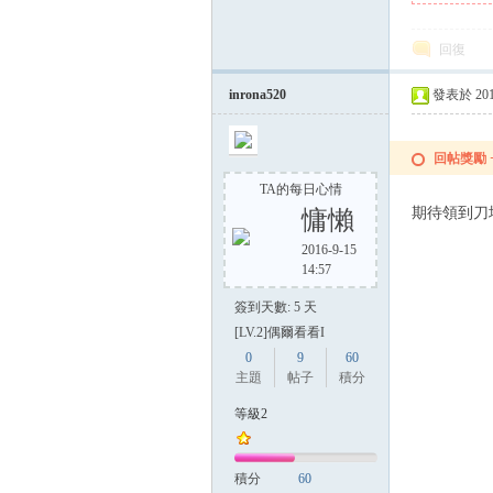
回復
inrona520
發表於 2014-
回帖獎勵
TA的每日心情
期待領到刀
慵懶
2016-9-15
14:57
簽到天數: 5 天
[LV.2]偶爾看看I
0
9
60
主題
帖子
積分
等級2
積分
60