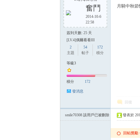
月騎中秋節
奮鬥
2014-10-6
22:58
方
簽到天數: 25 天
[LV.4]偶爾看看III
2
54
172
主題
帖子
積分
等級3
積分
172
網
發消息
回復
smile70308
該用戶已被刪除
發表於 2014-
回帖獎勵