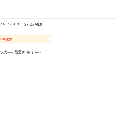
9-5 17:54:39
|
顯示全部樓層
+50
魔幣
樂~~~ 最愛你 靠你carry