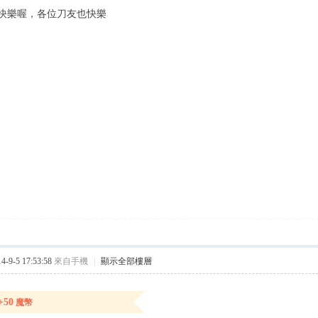
快樂喔，各位刀友也快樂
9-5 17:53:58
來自手機
|
顯示全部樓層
+50
魔幣