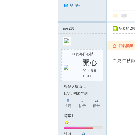
發消息
回復
asw288
發表於 2014-
回帖獎勵
TA的每日心情
白虎:中秋節快
開心
2014-9-8
13:40
簽到天數: 2 天
[LV.1]初來乍到
0
5
22
主題
帖子
積分
等級1
積分
22