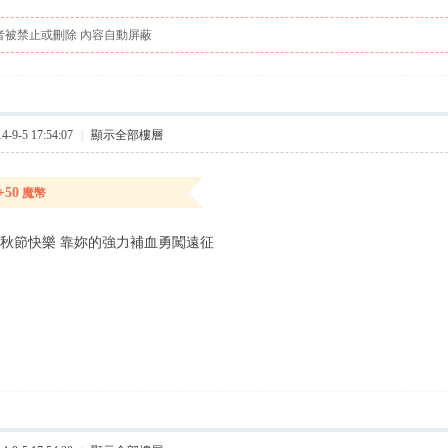
者被禁止或刪除 內容自動屏蔽
9-5 17:54:07
|
顯示全部樓層
+50
魔幣
中秋節快樂 靠妳的強力補血勇闖遠征