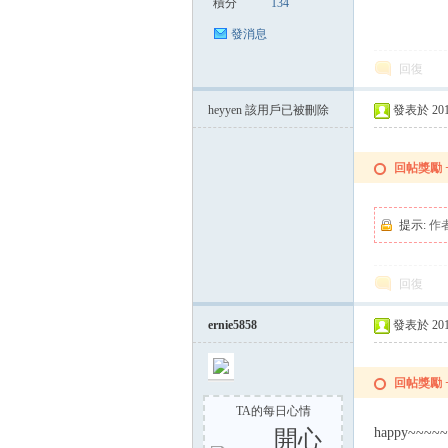
積分
134
發消息
回復
heyyen
該用戶已被刪除
發表於 2014-
回帖獎勵
提示:
作
回復
ernie5858
發表於 2014-
回帖獎勵
TA的每日心情
happy~~
開心