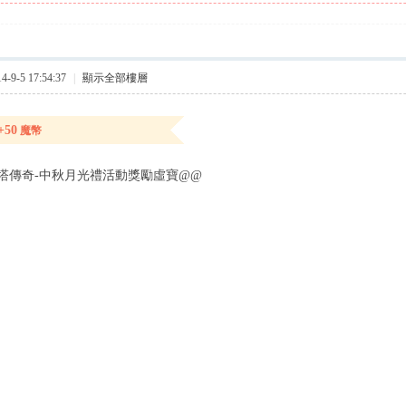
9-5 17:54:37
|
顯示全部樓層
+50
魔幣
塔傳奇-中秋月光禮活動獎勵虛寶@@