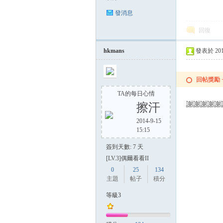
發消息
回復
hkmans
發表於 2014-
回帖獎勵
TA的每日心情
謝謝謝謝謝
擦汗
2014-9-15
15:15
簽到天數: 7 天
[LV.3]偶爾看看II
0
25
134
主題
帖子
積分
等級3