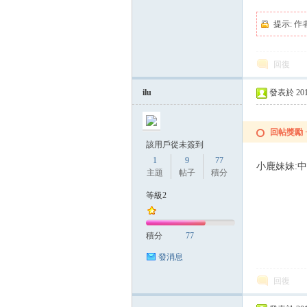
提示:
作
回復
ilu
發表於 2014-
回帖獎勵
該用戶從未簽到
1
9
77
小鹿妹妹:
主題
帖子
積分
等級2
積分
77
發消息
回復