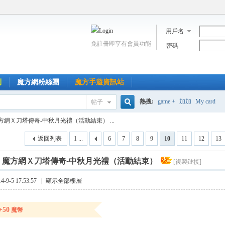
用戶名
免註冊即享有會員功能
密碼
到
魔方網粉絲團
魔方手遊資訊站
熱搜:
game +
加加
My card
帖子
搜
方網Ｘ刀塔傳奇-中秋月光禮（活動結束） ...
返回列表
1 ...
6
7
8
9
10
11
12
13
索
]
魔方網Ｘ刀塔傳奇-中秋月光禮（活動結束）
[複製鏈接]
9-5 17:53:57
|
顯示全部樓層
+50
魔幣