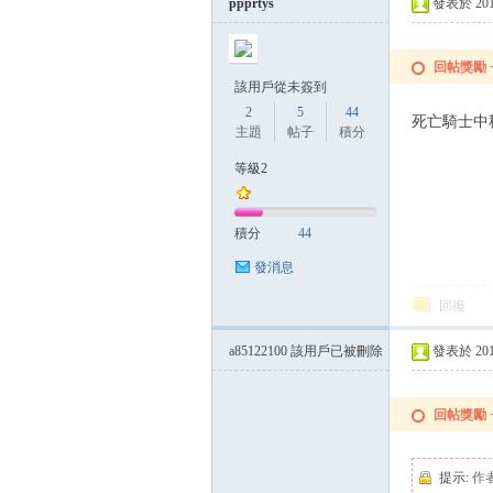
ppprtys
發表於 2014-
回帖獎勵
該用戶從未簽到
2
5
44
死亡騎士中
主題
帖子
積分
等級2
積分
44
發消息
回復
a85122100
該用戶已被刪除
發表於 2014-
回帖獎勵
提示:
作