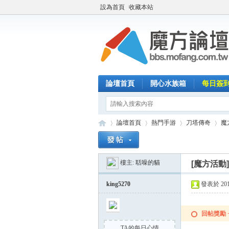
設為首頁
收藏本站
論壇首頁
開心水族箱
每日簽
論壇首頁
熱門手游
刀塔傳奇
魔
樓主:
聒噪的貓
[魔方活動
魔
»
›
›
›
king5270
發表於 2014-
回帖獎勵
TA的每日心情