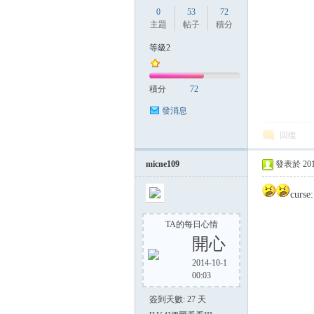
0
53
72
主題
帖子
積分
等級2
積分
72
發消息
回復
micne109
發表於 2014-
c
TA的每日心情
開心
2014-10-1
00:03
簽到天數: 27 天