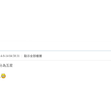
9-14 04:59:31
|
顯示全部樓層
分為五星
~