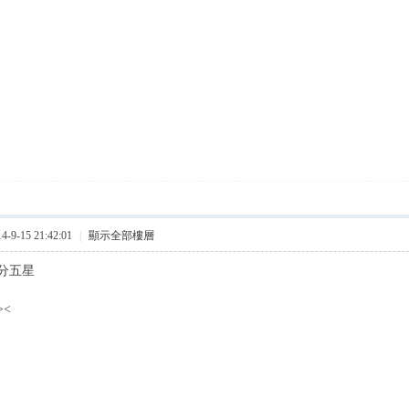
9-15 21:42:01
|
顯示全部樓層
分五星
抽我吧><