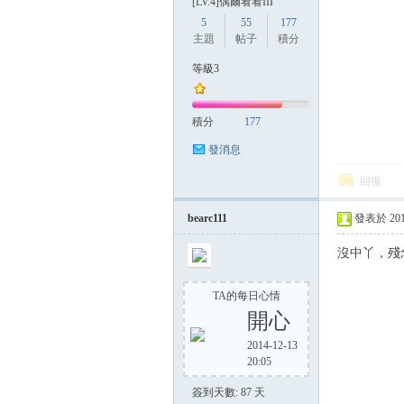
[LV.4]偶爾看看III
5
55
177
主題
帖子
積分
等級3
積分
177
發消息
回復
bearc111
發表於 2014-
沒中丫，殘念=..=
TA的每日心情
開心
2014-12-13
20:05
簽到天數: 87 天