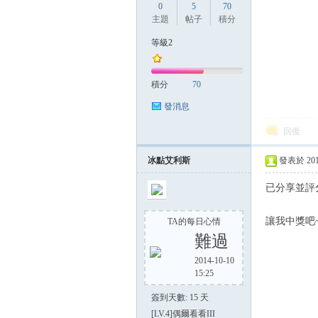
0
5
70
主題
帖子
積分
等級2
積分
70
發消息
回復
冰點艾利斯
發表於 2014-
已分享並評
讓我中獎吧
TA的每日心情
難過
2014-10-10
15:25
簽到天數: 15 天
[LV.4]偶爾看看III