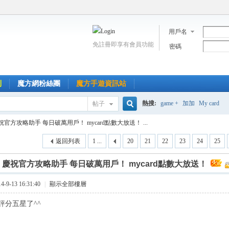
用戶名
免註冊即享有會員功能
密碼
到
魔方網粉絲團
魔方手遊資訊站
熱搜:
game +
加加
My card
帖子
搜
祝官方攻略助手 每日破萬用戶！ mycard點數大放送！ ...
返回列表
1 ...
20
21
22
23
24
25
索
]
慶祝官方攻略助手 每日破萬用戶！ mycard點數大放送！
9-13 16:31:40
|
顯示全部樓層
評分五星了^^