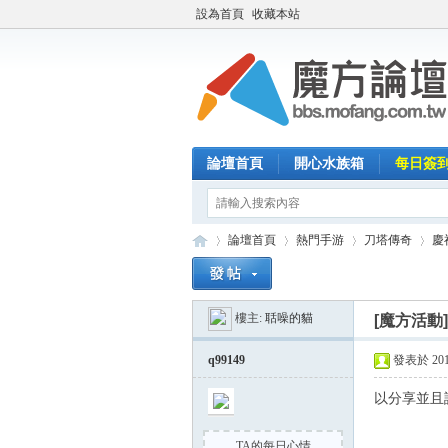
設為首頁
收藏本站
論壇首頁
開心水族箱
每日簽
論壇首頁
熱門手游
刀塔傳奇
慶
樓主:
聒噪的貓
[魔方活動
魔
»
›
›
›
q99149
發表於 2014-
以分享並且
TA的每日心情