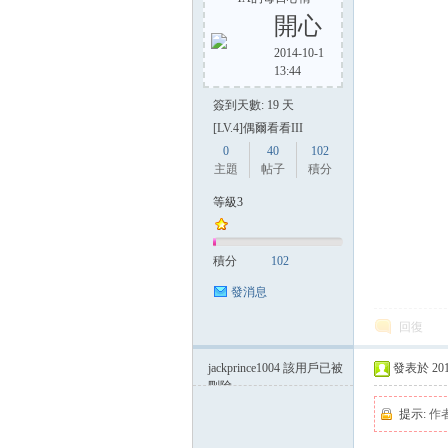
開心
2014-10-1
13:44
方
簽到天數: 19 天
[LV.4]偶爾看看III
0
40
102
主題
帖子
積分
等級3
積分
102
網
發消息
回復
jackprince1004
該用戶已被
發表於 2014-
刪除
提示:
作