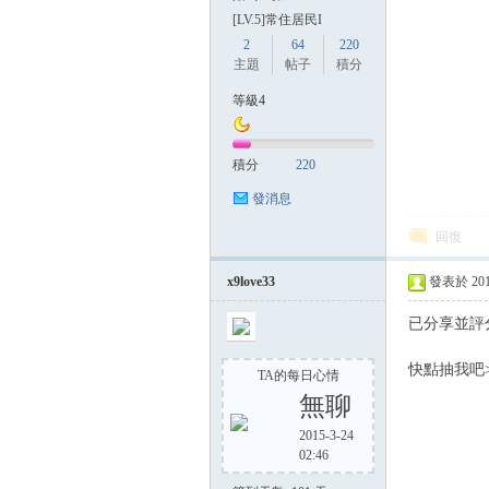
[LV.5]常住居民I
2
64
220
主題
帖子
積分
等級4
積分
220
發消息
回復
x9love33
發表於 2014-
已分享並評
快點
TA的每日心情
無聊
2015-3-24
02:46