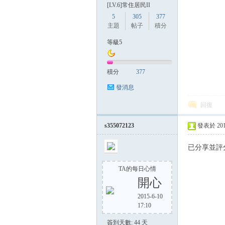
[LV.6]常住居民II
5
305
377
主題
帖子
積分
等級5
積分
377
發消息
回復
s355072123
發表於 2014-
已分享並評
TA的每日心情
開心
2015-6-10
17:10
簽到天數: 44 天