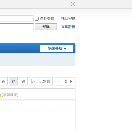
自動登錄
找回密碼
登錄
立即註冊
快捷導航
26
27
28
/ 28 頁
下一頁
[複製鏈接]