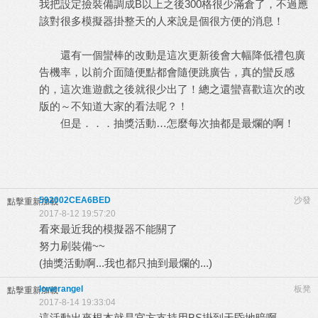
我把設定撿裝備調成
B
以上之後
300
格很少滿倉了，不過應
該對很多模擬器掛整天的人來說是個很方便的消息！
還有一個蠻棒的改動是這次更新後會大幅降低禮包廣
告機率，以前介面隨便點都會隨便跳廣告，真的蠻反感
的，這次進遊戲之後就很少出了！總之還蠻喜歡這次的改
版的～不知道大家的看法呢？！
但是．．．抽獎活動
…
怎麼每次抽都是最爛的啊！
592002CEA6BED
沙發
點擊重新加載
2017-8-12 19:57:20
看來最近我的模擬器不能關了
努力刷裝備~~
(抽獎活動啊...我也都只抽到最爛的...)
lowerangel
板凳
點擊重新加載
2017-8-14 19:33:04
這活動出來根本就是官方支持用BS掛到天昏地暗啊.......