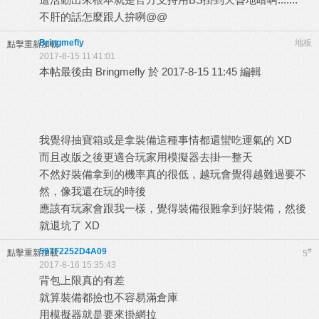
不肝的話怎麼跟人拚咧@@
Bringmefly
地板
點擊重新加載
2017-8-15 11:41:01
本帖最後由 Bringmefly 於 2017-8-15 11:45 編輯
我覺得抽寶箱或是拿裝備這種事情都還蠻吃運氣的 XD
而且改版之後更適合玩家用模擬器去掛一整天
不然好裝備拿到的機率真的很低，越玩會覺得越難過要不
然，像我還在玩的時後
應該有玩家會跟我一樣，覺得裝備很難拿到好裝備，然後
就退坑了 XD
597F2252D4A09
#
點擊重新加載
5
2017-8-16 15:35:43
背包上限真的有差
就算裝備都撿也不容易滿倉庫
用模擬器就是要來掛網拉