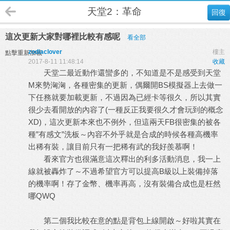
天堂2：革命
回復
這次更新大家對哪裡比較有感呢
看全部
zodiaclover
樓主
點擊重新加載
2017-8-11 11:48:14
收藏
天堂二最近動作還蠻多的，不知道是不是感受到天堂
M
來勢洶洶，各種密集的更新，偶爾開
BS
模擬器上去做一
下任務就要加載更新，不過因為已經卡等很久，所以其實
很少去看開放的內容了
(
一種反正我要很久才會玩到的概念
XD)
，這次更新本來也不例外，但這兩天
FB
很密集的被各
種
”
有感文
”
洗板～內容不外乎就是合成的時候各種高機率
出稀有裝，讓目前只有一把稀有武的我好羨慕啊！
看來官方也很滿意這次釋出的利多活動消息，我一上
線就被轟炸了～不過希望官方可以提高
B
級以上裝備掉落
的機率啊！存了金幣、機率再高，沒有裝備合成也是枉然
哪
QWQ
第二個我比較在意的點是背包上線開啟～好啦其實在