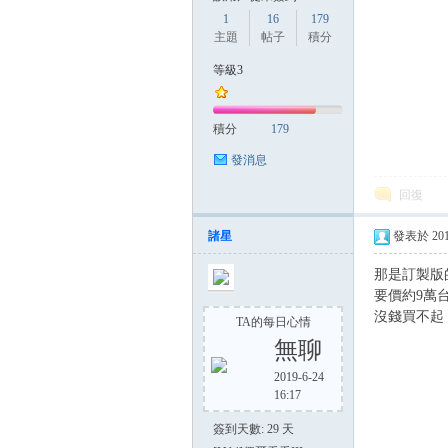
1
16
179
主題
帖子
積分
等級3
積分
179
發消息
回復
諸星
發表於 2013-
那是訂製版的
要價約9萬台
沒錢買不起
TA的每日心情
無聊
2019-6-24
16:17
簽到天數: 29 天