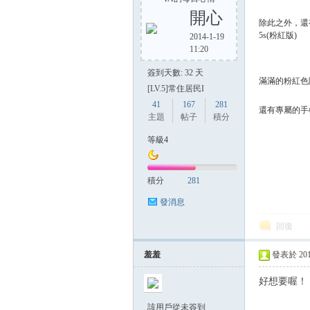
開心
除此之外，還有
5s(粉紅版)
2014-1-19
11:20
方
簽到天數: 32 天
滿滿的粉紅色阿.
[LV.5]常住居民I
41
167
281
還有專屬的手
主題
帖子
積分
等級4
積分
281
網
發消息
回復
羞羞
發表於 2013-
好想要喔！
該用戶從未簽到