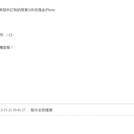
額外訂制的限量24K玫瑰金iPhone
...>口<
機套喔！
11-21 10:41:27
|
顯示全部樓層