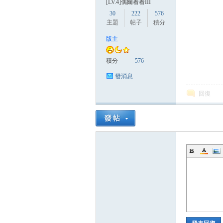
[LV.4]偶爾看看III
30
222
576
主題
帖子
積分
版主
積分
576
發消息
回復