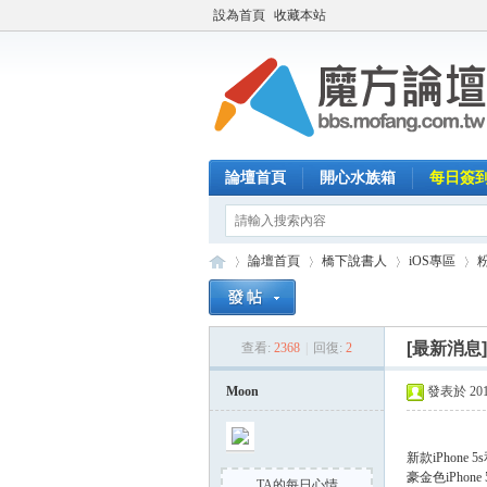
設為首頁
收藏本站
論壇首頁
開心水族箱
每日簽
論壇首頁
橋下說書人
iOS專區
粉
[最新消息
查看:
2368
|
回復:
2
魔
»
›
›
›
Moon
發表於 2013-
新款iPhon
豪金色iPhone 
TA的每日心情