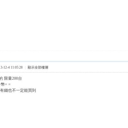
12-4 11:05:28
|
顯示全部樓層
 限量200台
幣= =
 有錢也不一定能買到