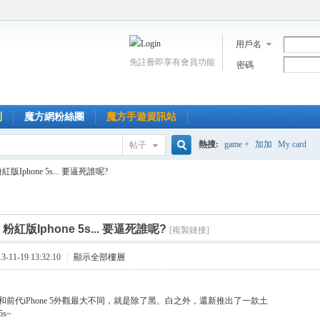
用戶名
免註冊即享有會員功能
密碼
到
魔方網粉絲團
魔方手遊資訊站
熱搜:
game +
加加
My card
帖子
搜
紅版Iphone 5s... 要逼死誰呢?
索
]
粉紅版Iphone 5s... 要逼死誰呢?
[複製鏈接]
11-19 13:32:10
|
顯示全部樓層
e 5s和前代iPhone 5外觀最大不同，就是除了黑、白之外，還新推出了一款土
5s~