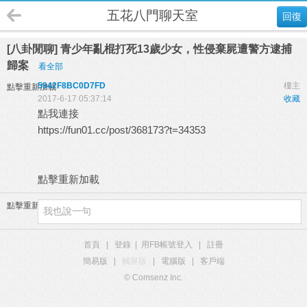
五花八門聊天室
回復
[八卦閒聊] 青少年亂棍打死13歲少女，性侵棄屍遭警方逮捕
歸案
看全部
5942F8BC0D7FD
樓主
點擊重新加載
2017-6-17 05:37:14
收藏
點我連接
https://fun01.cc/post/368173?t=34353
點擊重新加載
點擊重新加載
首頁
|
登錄
|
用FB帳號登入
|
註冊
簡易版
|
觸屏版
|
電腦版
|
客戶端
© Comsenz Inc.