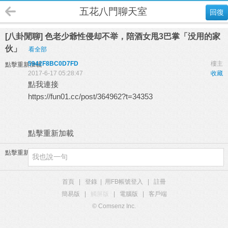
五花八門聊天室
回復
[八卦閒聊] 色老少爺性侵却不举，陪酒女甩3巴掌「没用的家
伙」
看全部
5942F8BC0D7FD
樓主
點擊重新加載
2017-6-17 05:28:47
收藏
點我連接
https://fun01.cc/post/364962?t=34353
點擊重新加載
點擊重新加載
首頁
|
登錄
|
用FB帳號登入
|
註冊
簡易版
|
觸屏版
|
電腦版
|
客戶端
© Comsenz Inc.