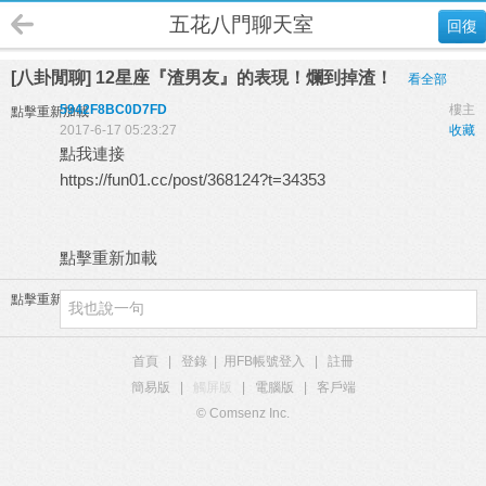
五花八門聊天室
回復
[八卦閒聊] 12星座『渣男友』的表現！爛到掉渣！
看全部
5942F8BC0D7FD
樓主
點擊重新加載
2017-6-17 05:23:27
收藏
點我連接
https://fun01.cc/post/368124?t=34353
點擊重新加載
點擊重新加載
首頁
|
登錄
|
用FB帳號登入
|
註冊
簡易版
|
觸屏版
|
電腦版
|
客戶端
© Comsenz Inc.