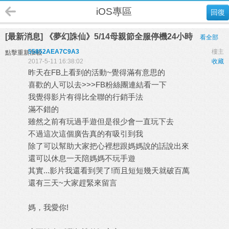
iOS專區
回復
[最新消息] 《夢幻誅仙》5/14母親節全服停機24小時
看全部
55852AEA7C9A3
樓主
點擊重新加載
2017-5-11 16:38:02
收藏
昨天在FB上看到的活動~覺得滿有意思的
喜歡的人可以去>>>FB粉絲團連結看一下
我覺得影片有得比全聯的行銷手法
滿不錯的
雖然之前有玩過手遊但是很少會一直玩下去
不過這次這個廣告真的有吸引到我
除了可以幫助大家把心裡想跟媽媽說的話說出來
還可以休息一天陪媽媽不玩手遊
其實...影片我還看到哭了!而且短短幾天就破百萬
還有三天~大家趕緊來留言
媽，我愛你!