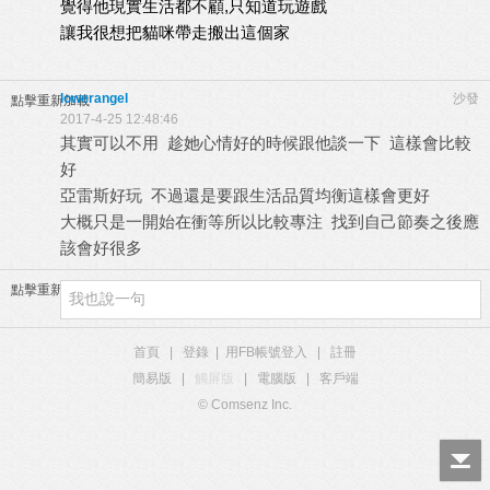
覺得他現實生活都不顧,只知道玩遊戲
讓我很想把貓咪帶走搬出這個家
lowerangel
沙發
點擊重新加載
2017-4-25 12:48:46
其實可以不用 趁她心情好的時候跟他談一下 這樣會比較
好
亞雷斯好玩 不過還是要跟生活品質均衡這樣會更好
大概只是一開始在衝等所以比較專注 找到自己節奏之後應
該會好很多
點擊重新加載
首頁
|
登錄
|
用FB帳號登入
|
註冊
簡易版
|
觸屏版
|
電腦版
|
客戶端
© Comsenz Inc.