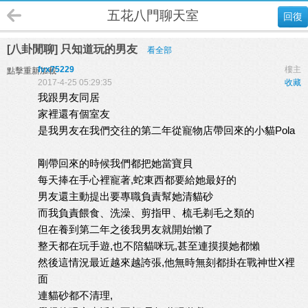
五花八門聊天室
回復
[八卦閒聊] 只知道玩的男友
看全部
fvx75229
樓主
點擊重新加載
2017-4-25 05:29:35
收藏
我跟男友同居
家裡還有個室友
是我男友在我們交往的第二年從寵物店帶回來的小貓Pola
剛帶回來的時候我們都把她當寶貝
每天捧在手心裡寵著,蛇東西都要給她最好的
男友還主動提出要專職負責幫她清貓砂
而我負責餵食、洗澡、剪指甲、梳毛剃毛之類的
但在養到第二年之後我男友就開始懶了
整天都在玩手遊,也不陪貓咪玩,甚至連摸摸她都懶
然後這情況最近越來越誇張,他無時無刻都掛在戰神世X裡
面
連貓砂都不清理,