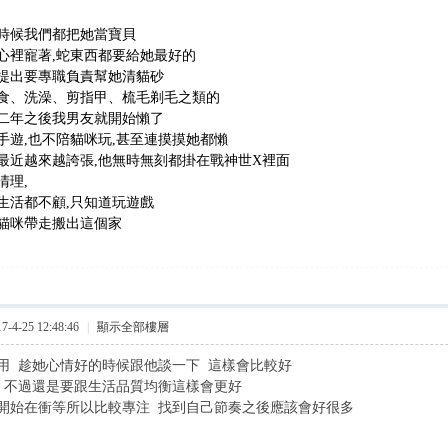
時候我們都把她當寶貝
心裡寵著,蛇東西都要給她最好的
提出要專職負責幫她清貓砂
食、洗澡、剪指甲、梳毛剃毛之類的
二年之後我男友就開始懶了
手遊,也不陪貓咪玩,甚至連摸摸她都懶
最近越來越誇張,他無時無刻都掛在戰神世X裡面
清理,
生活都不顧,只知道玩遊戲
貓咪帶走搬出這個家
4-25 12:48:46
|
顯示全部樓層
用 趁她心情好的時候跟他談一下 這樣會比較好
 不過還是要跟生活品質均衡這樣會更好
開始在衝等所以比較專注 找到自己節奏之後應該會好很多