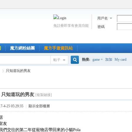
用戶名
免註冊即享有會員功能
密碼
到
魔方網粉絲團
魔方手遊資訊站
熱搜:
game +
加加
My card
帖子
搜
只知道玩的男友
索
]
只知道玩的男友
[複製鏈接]
›
4-25 05:29:35
|
顯示全部樓層
居
室友
我們交往的第二年從寵物店帶回來的小貓Pola