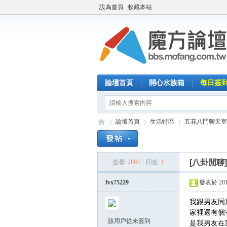
設為首頁
收藏本站
論壇首頁
開心水族箱
每日簽
論壇首頁
生活特區
五花八門聊天室
[八卦閒聊
查看:
2893
|
回復:
1
魔
»
›
›
fvx75229
發表於 2017-
我跟男友同
家裡還有個
該用戶從未簽到
是我男友在