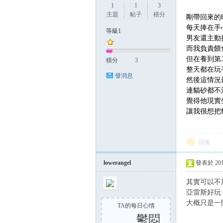
1
1
3
主題
帖子
積分
剛帶回來的
每天捧在手
等級1
男友還主動
方
而我負責餵
但在養到第
積分
3
整天都在玩
發消息
然後這情況
連貓砂都不
覺得他現實
讓我很想把
網
回復
lowerangel
發表於 2017-
其實可以不
亞雷斯好玩
大概只是一
TA的每日心情
鬱悶