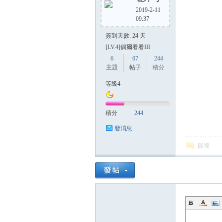
2019-2-11
09:37
簽到天數: 24 天
[LV.4]偶爾看看III
6
67
244
主題
帖子
積分
等級4
積分
244
發消息
回復