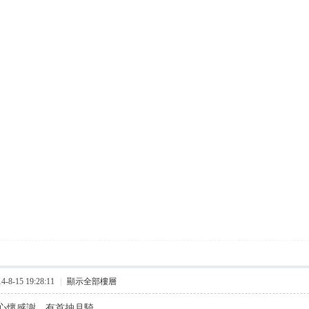
8-15 19:28:11
|
顯示全部樓層
心懷感謝。有首抽月騎