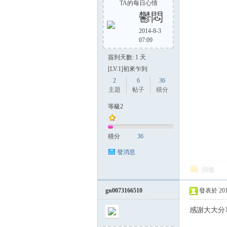
TA的每日心情
鬱悶
2014-8-3
07:09
簽到天數: 1 天
[LV.1]初來乍到
2
6
36
主題
帖子
積分
等級2
積分
36
發消息
回復
gn0073166510
發表於 2014-
感謝大大分