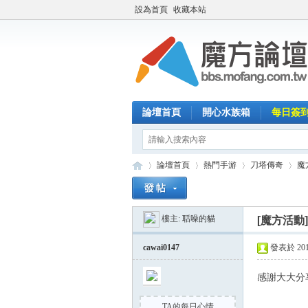
設為首頁
收藏本站
論壇首頁
開心水族箱
每日簽
論壇首頁
熱門手游
刀塔傳奇
魔
樓主:
聒噪的貓
[魔方活動
魔
»
›
›
›
cawai0147
發表於 2014-
感謝大大分
TA的每日心情