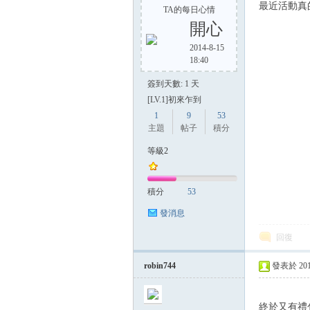
最近活動真
TA的每日心情
開心
2014-8-15
18:40
簽到天數: 1 天
[LV.1]初來乍到
1
9
53
主題
帖子
積分
等級2
積分
53
發消息
回復
robin744
發表於 2014-
終於又有禮