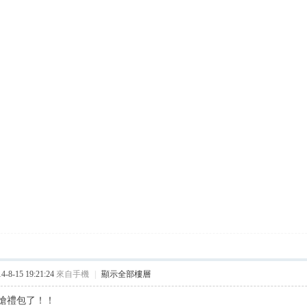
8-15 19:21:24
來自手機
|
顯示全部樓層
搶禮包了！！