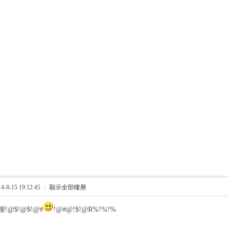
8-15 19:12:45
|
顯示全部樓層
!@$!@$!@#
!@#@!$!@R%!%!%