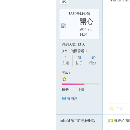
TA的每日心情
開心
2014-9-6
14:04
簽到天數: 13 天
[LV.3]偶爾看看II
2
28
160
主題
帖子
積分
等級3
積分
160
發消息
回復
tololdd
該用戶已被刪除
發表於 2014-