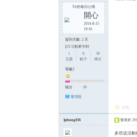
TA的每日心情
開心
2014-8-15
19:16
簽到天數: 2 天
[LV.1]初來乍到
1
8
39
主題
帖子
積分
等級2
積分
39
發消息
回復
lpleung456
發表於 2014-
多些這活動