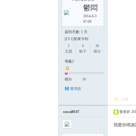
鬱悶
2014-8-3
07:09
方
簽到天數: 1 天
[LV.1]初來乍到
2
6
36
主題
帖子
積分
等級2
積分
36
網
發消息
回復
cawai0147
發表於 2014-
我愛你唷謝謝