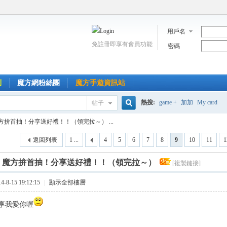
用戶名
免註冊即享有會員功能
密碼
到
魔方網粉絲團
魔方手遊資訊站
熱搜:
game +
加加
My card
帖子
搜
方拚首抽！分享送好禮！！（領完拉～） ...
返回列表
1 ...
4
5
6
7
8
9
10
11
1
索
]
魔方拚首抽！分享送好禮！！（領完拉～）
[複製鏈接]
8-15 19:12:15
|
顯示全部樓層
享我愛你喔