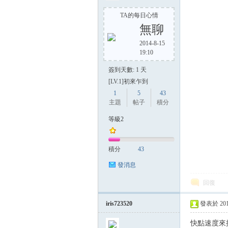
TA的每日心情
無聊
2014-8-15
19:10
簽到天數: 1 天
[LV.1]初來乍到
1
5
43
主題
帖子
積分
等級2
積分
43
發消息
回復
iris723520
發表於 2014-
快點速度來