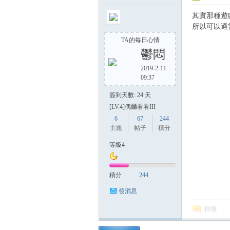
其實那種遊
所以可以適
TA的每日心情
鬱悶
2019-2-11
09:37
簽到天數: 24 天
[LV.4]偶爾看看III
6
67
244
主題
帖子
積分
等級4
積分
244
發消息
回復