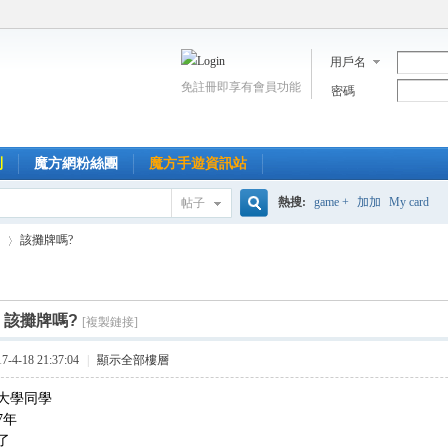
用戶名
免註冊即享有會員功能
密碼
到
魔方網粉絲團
魔方手遊資訊站
熱搜:
game +
加加
My card
帖子
搜
該攤牌嗎?
索
]
該攤牌嗎?
[複製鏈接]
›
4-18 21:37:04
|
顯示全部樓層
大學同學
7年
了