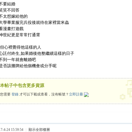
不要結婚
笑笑不回答
不太想嫁給他的
大學畢業服完兵役後就待在家裡當米蟲
看漫畫打遊戲
神世紀更是常常打通霄
,但心裡覺得他這樣的人
心託付終生,如果婚後他整繼續這樣的日子
不到一年就會離婚吧
是否該攤牌給他個機會或分手呢
本帖子中包含更多資源
您需要
登錄
才可以下載或查看，沒有帳號？
立即註冊
4-24 15:59:54
|
顯示全部樓層