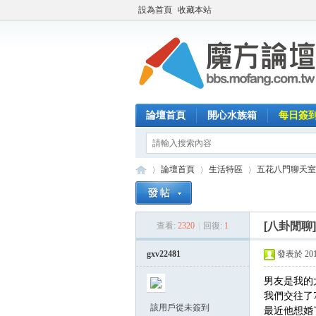
設為首頁
收藏本站
論壇首頁
開心水族箱
每日簽
論壇首頁
生活特區
五花八門聊天室
[八卦閒聊
查看:
2320
|
回復:
1
魔
»
›
›
gxv22481
發表於 2017-
男友是我的
我們交往了
該用戶從未簽到
最近他想婚