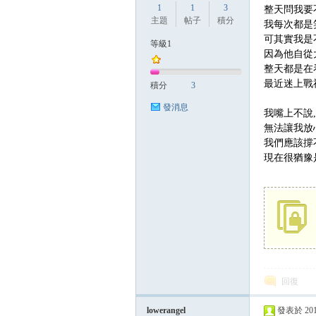
1
1
3
整天問我要
主題
帖子
積分
我每次都是
可其實我是
等級1
因為他自從
方
整天都是在
最近迷上戰
積分
3
發消息
我嘴上不說
無法讓我放
我們應該撐
現在很猶豫
網
回復
lowerangel
發表於 2017-