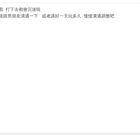
戲 打下去都會沉迷啦
當跟男朋友溝通一下 或者講好一天玩多久 慢慢溝通調整吧