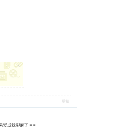
x
舉報
成我腳麻了 = =