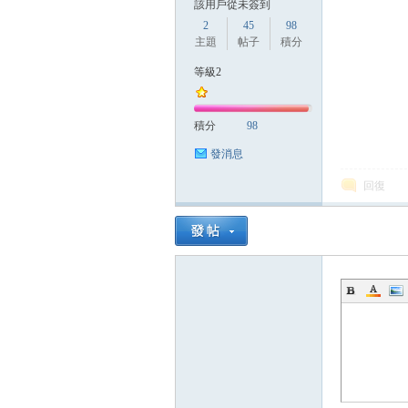
該用戶從未簽到
2
45
98
主題
帖子
積分
等級2
積分
98
發消息
回復