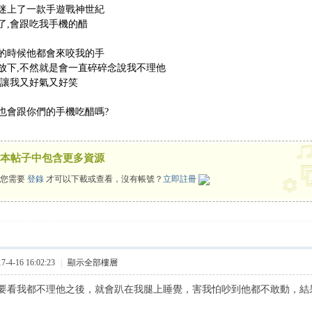
迷上了一款手遊戰神世紀
了,會跟吃我手機的醋
的時候他都會來咬我的手
放下,不然就是會一直碎碎念說我不理他
,讓我又好氣又好笑
也會跟你們的手機吃醋嗎?
本帖子中包含更多資源
您需要
登錄
才可以下載或查看，沒有帳號？
立即註冊
4-16 16:02:23
|
顯示全部樓層
要看我都不理他之後，就會趴在我腿上睡覺，害我怕吵到他都不敢動，結果變