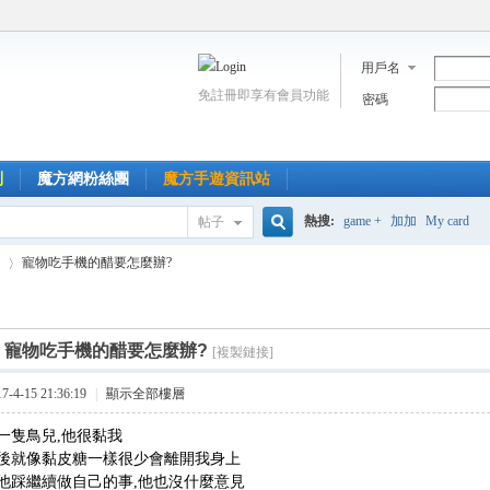
用戶名
免註冊即享有會員功能
密碼
到
魔方網粉絲團
魔方手遊資訊站
熱搜:
game +
加加
My card
帖子
搜
寵物吃手機的醋要怎麼辦?
索
]
寵物吃手機的醋要怎麼辦?
[複製鏈接]
›
4-15 21:36:19
|
顯示全部樓層
一隻鳥兒,他很黏我
後就像黏皮糖一樣很少會離開我身上
他踩繼續做自己的事,他也沒什麼意見