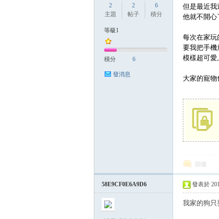
2
2
6
但是最近我
主題
帖子
積分
他就不開心
等級1
每次在家玩
方
要我把手機
模樣超可愛
積分
6
發消息
大家的寵物
網
回復
58E9CF0E6A9D6
發表於 2017-
我家的狗只