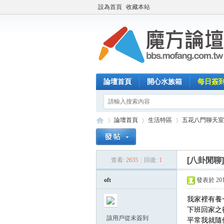
設為首頁
收藏本站
論壇首頁
開心水族箱
每日簽
論壇首頁
生活特區
五花八門聊天室
[八卦閒聊
查看:
2635
|
回復:
1
魔
»
›
›
oft
發表於 2017-
我家裡有養
下班回家之
該用戶從未簽到
平常我就隨